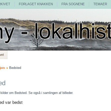
RKIVET
FORLAGET KNAKKEN
FRA SOGNENE
TEMAER
vet
jem
Bedsted
ed
g kilder om Bedsted. Se også i samlingen af billeder.
ed var bedst