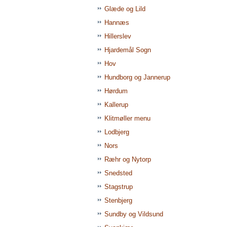
Glæde og Lild
Hannæs
Hillerslev
Hjardemål Sogn
Hov
Hundborg og Jannerup
Hørdum
Kallerup
Klitmøller menu
Lodbjerg
Nors
Ræhr og Nytorp
Snedsted
Stagstrup
Stenbjerg
Sundby og Vildsund