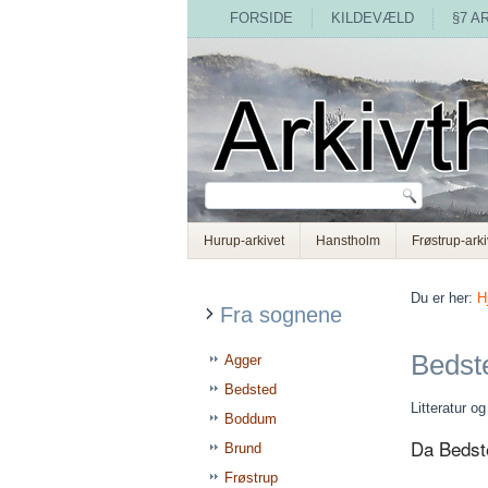
FORSIDE
KILDEVÆLD
§7 A
Hurup-arkivet
Hanstholm
Frøstrup-arki
Du er her:
H
Fra sognene
Bedst
Agger
Bedsted
Litteratur o
Boddum
Da Bedst
Brund
Frøstrup