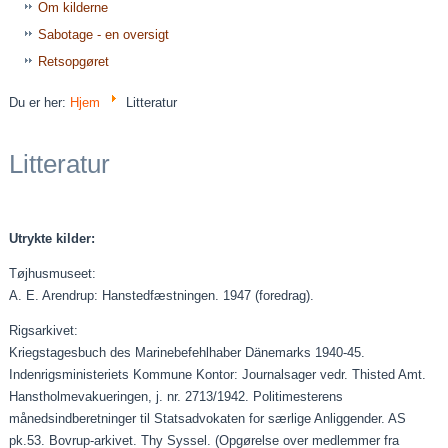
Om kilderne
Sabotage - en oversigt
Retsopgøret
Du er her:
Hjem
Litteratur
Litteratur
Utrykte kilder:
Tøjhusmuseet:
A. E. Arendrup: Hanstedfæstningen. 1947 (foredrag).
Rigsarkivet:
Kriegstagesbuch des Marinebefehlhaber Dänemarks 1940‑45.
Indenrigsministeriets Kommune Kontor: Journalsager vedr. Thisted Amt.
Hanstholmevakueringen, j. nr. 2713/1942. Politimesterens
månedsindberetninger til Statsadvokaten for særlige Anliggender. AS
pk.53. Bovrup‑arkivet. Thy Syssel. (Opgørelse over medlemmer fra