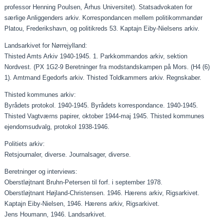
professor Henning Poulsen, Århus Universitet). Statsadvokaten for
særlige Anliggenders arkiv. Korrespondancen mellem politikommandør
Platou, Frederikshavn, og politikreds 53. Kaptajn Eiby‑Nielsens arkiv.
Landsarkivet for Nørrejylland:
Thisted Amts Arkiv 1940‑1945. 1. Parkkommandos arkiv, sektion
Nordvest. (PX 1G2‑9 Beretninger fra modstandskampen på Mors. (H4 (6)
1). Amtmand Egedorfs arkiv. Thisted Toldkammers arkiv. Regnskaber.
Thisted kommunes arkiv:
Byrådets protokol. 1940‑1945. Byrådets korrespondance. 1940‑1945.
Thisted Vagtværns papirer, oktober 1944‑maj 1945. Thisted kommunes
ejendomsudvalg, protokol 1938‑1946.
Politiets arkiv:
Retsjournaler, diverse. Journalsager, diverse.
Beretninger og interviews:
Oberstløjtnant Bruhn-Petersen til forf. i september 1978.
Oberstløjtnant Højland-Christensen. 1946. Hærens arkiv, Rigsarkivet.
Kaptajn Eiby-Nielsen, 1946. Hærens arkiv, Rigsarkivet.
Jens Houmann, 1946. Landsarkivet.