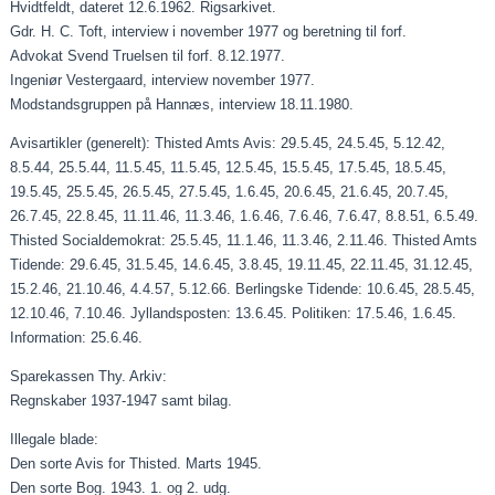
Hvidtfeldt, dateret 12.6.1962. Rigsarkivet.
Gdr. H. C. Toft, interview i november 1977 og beretning til forf.
Advokat Svend Truelsen til forf. 8.12.1977.
Ingeniør Vestergaard, interview november 1977.
Modstandsgruppen på Hannæs, interview 18.11.1980.
Avisartikler (generelt): Thisted Amts Avis: 29.5.45, 24.5.45, 5.12.42,
8.5.44, 25.5.44, 11.5.45, 11.5.45, 12.5.45, 15.5.45, 17.5.45, 18.5.45,
19.5.45, 25.5.45, 26.5.45, 27.5.45, 1.6.45, 20.6.45, 21.6.45, 20.7.45,
26.7.45, 22.8.45, 11.11.46, 11.3.46, 1.6.46, 7.6.46, 7.6.47, 8.8.51, 6.5.49.
Thisted Socialdemokrat: 25.5.45, 11.1.46, 11.3.46, 2.11.46. Thisted Amts
Tidende: 29.6.45, 31.5.45, 14.6.45, 3.8.45, 19.11.45, 22.11.45, 31.12.45,
15.2.46, 21.10.46, 4.4.57, 5.12.66. Berlingske Tidende: 10.6.45, 28.5.45,
12.10.46, 7.10.46. Jyllandsposten: 13.6.45. Politiken: 17.5.46, 1.6.45.
Information: 25.6.46.
Sparekassen Thy. Arkiv:
Regnskaber 1937-1947 samt bilag.
Illegale blade:
Den sorte Avis for Thisted. Marts 1945.
Den sorte Bog. 1943. 1. og 2. udg.