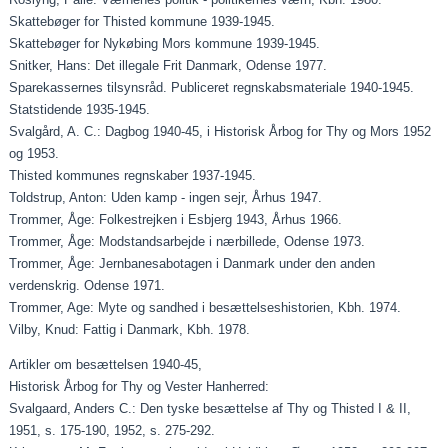
Skattebøger for Thisted kommune 1939-1945.
Skattebøger for Nykøbing Mors kommune 1939-1945.
Snitker, Hans: Det illegale Frit Danmark, Odense 1977.
Sparekassernes tilsynsråd. Publiceret regnskabsmateriale 1940-1945.
Statstidende 1935-1945.
Svalgård, A. C.: Dagbog 1940-45, i Historisk Årbog for Thy og Mors 1952
og 1953.
Thisted kommunes regnskaber 1937-1945.
Toldstrup, Anton: Uden kamp - ingen sejr, Århus 1947.
Trommer, Åge: Folkestrejken i Esbjerg 1943, Århus 1966.
Trommer, Åge: Modstandsarbejde i nærbillede, Odense 1973.
Trommer, Åge: Jernbanesabotagen i Danmark under den anden
verdenskrig. Odense 1971.
Trommer, Age: Myte og sandhed i besættelseshistorien, Kbh. 1974.
Vilby, Knud: Fattig i Danmark, Kbh. 1978.
Artikler om besættelsen 1940-45,
Historisk Årbog for Thy og Vester Hanherred:
Svalgaard, Anders C.: Den tyske besættelse af Thy og Thisted I & II,
1951, s. 175-190, 1952, s. 275-292.