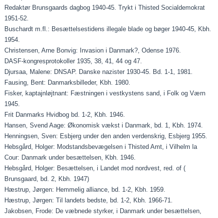
Redaktør Brunsgaards dagbog 1940-45. Trykt i Thisted Socialdemokrat
1951-52.
Buschardt m.fl.: Besættelsestidens illegale blade og bøger 1940-45, Kbh.
1954.
Christensen, Arne Bonvig: Invasion i Danmark?, Odense 1976.
DASF-kongresprotokoller 1935, 38, 41, 44 og 47.
Djursaa, Malene: DNSAP. Danske nazister 1930-45. Bd. 1-1, 1981.
Fausing, Bent: Danmarksbilleder, Kbh. 1980.
Fisker, kaptajnløjtnant: Fæstningen i vestkystens sand, i Folk og Værn
1945.
Frit Danmarks Hvidbog bd. 1-2, Kbh. 1946.
Hansen, Svend Aage: Økonomisk vækst i Danmark, bd. 1, Kbh. 1974.
Henningsen, Sven: Esbjerg under den anden verdenskrig, Esbjerg 1955.
Hebsgård, Holger: Modstandsbevægelsen i Thisted Amt, i Vilhelm la
Cour: Danmark under besættelsen, Kbh. 1946.
Hebsgård, Holger: Besættelsen, i Landet mod nordvest, red. of (
Brunsgaard, bd. 2, Kbh. 1947)
Hæstrup, Jørgen: Hemmelig alliance, bd. 1-2, Kbh. 1959.
Hæstrup, Jørgen: Til landets bedste, bd. 1-2, Kbh. 1966-71.
Jakobsen, Frode: De væbnede styrker, i Danmark under besættelsen,