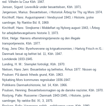
red. Vilhelm la Cour Kbh. 1947.
Jensen, Sigurd: Levevilkår under besættelsen, Kbh. 1971.
Jørgensen, Marius: Besættelsen, i Historisk Årbog for Thy og Mors 1974.
Kirchhoff, Hans: Augustoprøret i Vendsyssel 1943, i Historie, jyske
samlinger, Ny Række Bd. 8, 1969.
Kirchhoff, Hans: Strejkerne i Middelfart og Nyborg august 1943, i Årbog
for arbejderbevægelsens historie 3, 1973.
Klint, Helge: Hærens efterretningstjeneste og den illegale
transportjeneste, Kbh. 1977.
Krag, Jens Otto: Byerhvervene og krigsøkonomien, i Hartvig Frisch m.f1.:
Danmark besat og befriet bd. 11, Kbh. 1947.
Lovtidende 1933-1945.
Lunding, H. M.: Stemplet fortroligt, Kbh. 1970.
Nielsen, Hans Jørn: Besættelse og befrielse, Århus 1977. Nissen og
Poulsen: På dansk friheds grund, Kbh. 1963.
Nykøbing Mors kommunes regnskaber 1936-1947.
Politikens Danmarkshistorie, bd. 14, Kbh. 1966.
Poulsen, Henning: Besættelsesmagten og de danske nazister, Kbh. 1970.
Roslyng, Palle: Russerne i Danmark 1943-1945, i Historie, jyske
samlinger, Ny række Bd. XI, 3, 1975.
Roslyng, Palle: Værnenes politik - politikernes værn, Kbh. 1980.