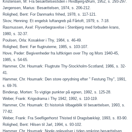
Kristensen, M: Fra besættelsestiden i Hvidbjerg-Ørum, 1952, s. 293-297.
Jørgensen, Marius: Besættelsen, 1974, s. 206-212.
Rolighed, Bent: For Danmarks frihed, 1978, s. 117-121.
Skov, Henning: Et engelsk luftangreb på Fårtoft, 1979, s. 7-18.
Rasmussen, Axel: Flyverbegravelse i Stenbjerg med forbuden krans,
1980, s. 32-37.
Poulsen, Orla: Kosakker i Thy, 1984, s. 46-49.
Rolighed, Bent: Før flugtruterne, 1985, s. 103-107.
Hove, Peder: Begivenheder fra luftkrigen over Thy og Mors 1940-45,
1985, s. 54-65.
Hammer, Chr. Houmark: Flugtrute Thy-Stockholm-Scotland, 1986, s. 32-
41.
Hammer, Chr. Houmark: Den store oprydning efter " Festung Thy", 1991,
s. 69-76.
Binderup, Morten: To vigtige punkter på egnen, 1992, s. 125-28.
Weber, Frank: Krigsdrama i Thy 1942, 1992, s. 110-119.
Hammer, Chr. Houmark: Et historisk tilbageblik til besættelsen, 1993, s.
77-82.
Weber, Frank: Fra Seefligerhorst Thisted til Dragsbæklejr, 1993, s. 83-90.
Rolighed, Bent: Hilsen til Jarl, 1994, s. 93-102.
Hammer, Chr. Houmark: Nogle oplevelser i tiden omkring besættelsen,