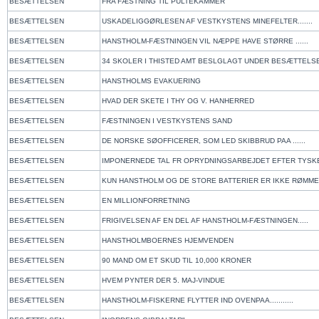
BESÆTTELSEN
FRA FÆSTNING TIL PULTEKAMMER
BESÆTTELSEN
USKADELIGGØRLESEN AF VESTKYSTENS MINEFELTER.......
BESÆTTELSEN
HANSTHOLM-FÆSTNINGEN VIL NÆPPE HAVE STØRRE ......
BESÆTTELSEN
34 SKOLER I THISTED AMT BESLGLAGT UNDER BESÆTTELS
BESÆTTELSEN
HANSTHOLMS EVAKUERING
BESÆTTELSEN
HVAD DER SKETE I THY OG V. HANHERRED
BESÆTTELSEN
FÆSTNINGEN I VESTKYSTENS SAND
BESÆTTELSEN
DE NORSKE SØOFFICERER, SOM LED SKIBBRUD PAA ......
BESÆTTELSEN
IMPONERNEDE TAL FR OPRYDNINGSARBEJDET EFTER TYSK
BESÆTTELSEN
KUN HANSTHOLM OG DE STORE BATTERIER ER IKKE RØMM
BESÆTTELSEN
EN MILLIONFORRETNING
BESÆTTELSEN
FRIGIVELSEN AF EN DEL AF HANSTHOLM-FÆSTNINGEN.....
BESÆTTELSEN
HANSTHOLMBOERNES HJEMVENDEN
BESÆTTELSEN
90 MAND OM ET SKUD TIL 10,000 KRONER
BESÆTTELSEN
HVEM PYNTER DER 5. MAJ-VINDUE
BESÆTTELSEN
HANSTHOLM-FISKERNE FLYTTER IND OVENPAA...........