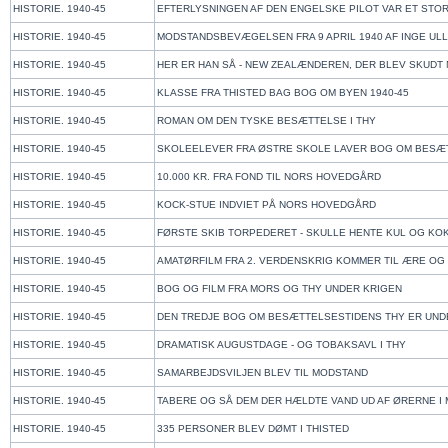
HISTORIE. 1940-45
EFTERLYSNINGEN AF DEN ENGELSKE PILOT VAR ET STO
HISTORIE. 1940-45
MODSTANDSBEVÆGELSEN FRA 9 APRIL 1940 AF INGE UL
HISTORIE. 1940-45
HER ER HAN SÅ - NEW ZEALÆNDEREN, DER BLEV SKUDT
HISTORIE. 1940-45
KLASSE FRA THISTED BAG BOG OM BYEN 1940-45
HISTORIE. 1940-45
ROMAN OM DEN TYSKE BESÆTTELSE I THY
HISTORIE. 1940-45
SKOLEELEVER FRA ØSTRE SKOLE LAVER BOG OM BESÆ
HISTORIE. 1940-45
10.000 KR. FRA FOND TIL NORS HOVEDGÅRD
HISTORIE. 1940-45
KOCK-STUE INDVIET PÅ NORS HOVEDGÅRD
HISTORIE. 1940-45
FØRSTE SKIB TORPEDERET - SKULLE HENTE KUL OG KO
HISTORIE. 1940-45
AMATØRFILM FRA 2. VERDENSKRIG KOMMER TIL ÆRE OG
HISTORIE. 1940-45
BOG OG FILM FRA MORS OG THY UNDER KRIGEN
HISTORIE. 1940-45
DEN TREDJE BOG OM BESÆTTELSESTIDENS THY ER UN
HISTORIE. 1940-45
DRAMATISK AUGUSTDAGE - OG TOBAKSAVL I THY
HISTORIE. 1940-45
SAMARBEJDSVILJEN BLEV TIL MODSTAND
HISTORIE. 1940-45
TABERE OG SÅ DEM DER HÆLDTE VAND UD AF ØRERNE I
HISTORIE. 1940-45
335 PERSONER BLEV DØMT I THISTED