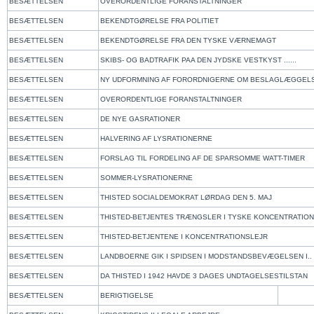
BESÆTTELSEN
OVERORDENTLIGE FORANSTALTNINGER
BESÆTTELSEN
BEKENDTGØRELSE FRA POLITIET
BESÆTTELSEN
BEKENDTGØRELSE FRA DEN TYSKE VÆRNEMAGT
BESÆTTELSEN
SKIBS- OG BADTRAFIK PAA DEN JYDSKE VESTKYST ......
BESÆTTELSEN
NY UDFORMNING AF FORORDNIGERNE OM BESLAGLÆGGEL
BESÆTTELSEN
OVERORDENTLIGE FORANSTALTNINGER
BESÆTTELSEN
DE NYE GASRATIONER
BESÆTTELSEN
HALVERING AF LYSRATIONERNE
BESÆTTELSEN
FORSLAG TIL FORDELING AF DE SPARSOMME WATT-TIMER
BESÆTTELSEN
SOMMER-LYSRATIONERNE
BESÆTTELSEN
THISTED SOCIALDEMOKRAT LØRDAG DEN 5. MAJ
BESÆTTELSEN
THISTED-BETJENTES TRÆNGSLER I TYSKE KONCENTRATION
BESÆTTELSEN
THISTED-BETJENTENE I KONCENTRATIONSLEJR
BESÆTTELSEN
LANDBOERNE GIK I SPIDSEN I MODSTANDSBEVÆGELSEN I..
BESÆTTELSEN
DA THISTED I 1942 HAVDE 3 DAGES UNDTAGELSESTILSTAN
BESÆTTELSEN
BERIGTIGELSE