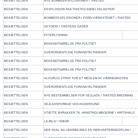
BESÆTTELSEN
NYE BOMBEEKSPLOSIONER I THISTED
BESÆTTELSEN
EKSPLOSION PAA THISTED ANDELSSLAGTERI
BESÆTTELSEN
BOMBEEKSPLOSIONER I FORD-VÆRKSTEDET I THISTED
BESÆTTELSEN
SKYDERI I THISTEDS GADER
BESÆTTELSEN
EFTERLYSNING
BESÆTTELSEN
BEKENDTGØRELSE FRA POLITIET
BESÆTTELSEN
OVERORDENTLIGE FORANSTALTNINGER
BESÆTTELSEN
BEKENDTGØRELSE FRA POLITIET
BESÆTTELSEN
BEKENDTGØRELSE FRA POLITIET
BESÆTTELSEN
ALVORLIG STRAF FOR ET MEDLEM AF VÆRNEMAGTEN
BESÆTTELSEN
OVERORDENTLIGE FORANSTALTNINGER
BESÆTTELSEN
NYE BESTEMMELSER FOR SEJLADS I THISTED BREDNING
BESÆTTELSEN
SEJLADSFORBUD VED AGGERSUND
BESÆTTELSEN
UTÆTTE BARAKKER TIL HANSTHOLMBOERNE I HIRTSHALS
BESÆTTELSEN
LEJRLIV I RÆHR
BESÆTTELSEN
DER SKAL NU UDARBEJDES EN INDKVARTERINGSPLAN I ...