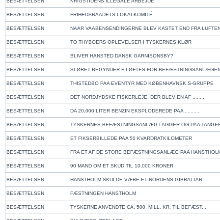
BESÆTTELSEN
KRIGSTIDENS ILLEGALE ARBEJDE
BESÆTTELSEN
FRIHEDSRAADETS LOKALKOMITÉ
BESÆTTELSEN
NAAR VAABENSENDINGERNE BLEV KASTET END FRA LUFTE
BESÆTTELSEN
TO THYBOERS OPLEVELSER I TYSKERNES KLØR
BESÆTTELSEN
BLIVER HANSTED DANSK GARNISONSBY?
BESÆTTELSEN
SLØRET BEGYNDER F LØFTES FOR BEFÆSTNINGSANLÆGEN
BESÆTTELSEN
THISTEDBO PAA EVENTYR MED KØBENHAVNSK S-GRUPPE
BESÆTTELSEN
DET NORDJYDSKE FISKERLEJE, DER BLEV EN AF ........
BESÆTTELSEN
DA 20,000 LITER BENZIN EKSPLODEREDE PAA ..........
BESÆTTELSEN
TYSKERNES BEFÆSTNINGSANLÆG I AGGER OG PAA TANGE
BESÆTTELSEN
ET FIKSERBILLEDE PAA 50 KVARDRATKILOMETER
BESÆTTELSEN
FRA ET AF DE STORE BEFÆSTNINGSANLÆG PAA HANSTHOL
BESÆTTELSEN
90 MAND OM ET SKUD TIL 10,000 KRONER
BESÆTTELSEN
HANSTHOLM SKULDE VÆRE ET NORDENS GIBRALTAR
BESÆTTELSEN
FÆSTNINGEN HANSTHOLM
BESÆTTELSEN
TYSKERNE ANVENDTE CA. 500. MILL. KR. TIL BEFÆST...