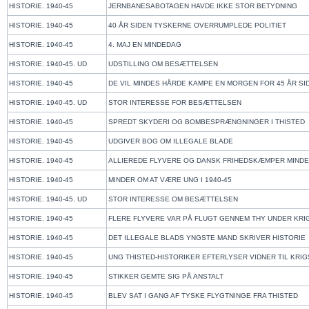
HISTORIE. 1940-45
JERNBANESABOTAGEN HAVDE IKKE STOR BETYDNIN
HISTORIE. 1940-45
40 ÅR SIDEN TYSKERNE OVERRUMPLEDE POLITIET
HISTORIE. 1940-45
4. MAJ EN MINDEDAG
HISTORIE. 1940-45. UD
UDSTILLING OM BESÆTTELSEN
HISTORIE. 1940-45
DE VIL MINDES HÅRDE KAMPE EN MORGEN FOR 45 ÅR SI
HISTORIE. 1940-45. UD
STOR INTERESSE FOR BESÆTTELSEN
HISTORIE. 1940-45
SPREDT SKYDERI OG BOMBESPRÆNGNINGER I THISTE
HISTORIE. 1940-45
UDGIVER BOG OM ILLEGALE BLADE
HISTORIE. 1940-45
ALLIEREDE FLYVERE OG DANSK FRIHEDSKÆMPER MIND
HISTORIE. 1940-45
MINDER OM AT VÆRE UNG I 1940-45
HISTORIE. 1940-45. UD
STOR INTERESSE OM BESÆTTELSEN
HISTORIE. 1940-45
FLERE FLYVERE VAR PÅ FLUGT GENNEM THY UNDER KRI
HISTORIE. 1940-45
DET ILLEGALE BLADS YNGSTE MAND SKRIVER HISTORI
HISTORIE. 1940-45
UNG THISTED-HISTORIKER EFTERLYSER VIDNER TIL KRIG
HISTORIE. 1940-45
STIKKER GEMTE SIG PÅ ANSTALT
HISTORIE. 1940-45
BLEV SAT I GANG AF TYSKE FLYGTNINGE FRA THISTED