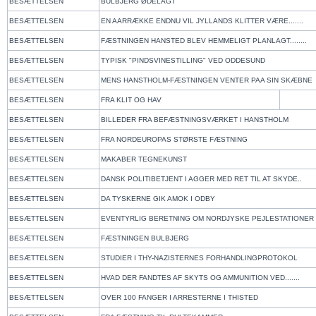
BESÆTTELSEN
BULBJERG ØDELAGT
BESÆTTELSEN
EN AARRÆKKE ENDNU VIL JYLLANDS KLITTER VÆRE.......
BESÆTTELSEN
FÆSTNINGEN HANSTED BLEV HEMMELIGT PLANLAGT........
BESÆTTELSEN
TYPISK "PINDSVINESTILLING" VED ODDESUND
BESÆTTELSEN
MENS HANSTHOLM-FÆSTNINGEN VENTER PAA SIN SKÆBN
BESÆTTELSEN
FRA KLIT OG HAV
BESÆTTELSEN
BILLEDER FRA BEFÆSTNINGSVÆRKET I HANSTHOLM
BESÆTTELSEN
FRA NORDEUROPAS STØRSTE FÆSTNING
BESÆTTELSEN
MAKABER TEGNEKUNST
BESÆTTELSEN
DANSK POLITIBETJENT I AGGER MED RET TIL AT SKYDE..
BESÆTTELSEN
DA TYSKERNE GIK AMOK I ODBY
BESÆTTELSEN
EVENTYRLIG BERETNING OM NORDJYSKE PEJLESTATIONE
BESÆTTELSEN
FÆSTNINGEN BULBJERG
BESÆTTELSEN
STUDIER I THY-NAZISTERNES FORHANDLINGPROTOKOL
BESÆTTELSEN
HVAD DER FANDTES AF SKYTS OG AMMUNITION VED.......
BESÆTTELSEN
OVER 100 FANGER I ARRESTERNE I THISTED