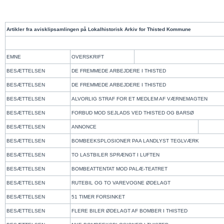
Artikler fra avisklipsamlingen på Lokalhistorisk Arkiv for Thisted Kommune
EMNE
OVERSKRIFT
BESÆTTELSEN
DE FREMMEDE ARBEJDERE I THISTED
BESÆTTELSEN
DE FREMMEDE ARBEJDERE I THISTED
BESÆTTELSEN
ALVORLIG STRAF FOR ET MEDLEM AF VÆRNEMAGTEN
BESÆTTELSEN
FORBUD MOD SEJLADS VED THISTED OG BARSØ
BESÆTTELSEN
ANNONCE
BESÆTTELSEN
BOMBEEKSPLOSIONER PAA LANDLYST TEGLVÆRK
BESÆTTELSEN
TO LASTBILER SPRÆNGT I LUFTEN
BESÆTTELSEN
BOMBEATTENTAT MOD PALÆ-TEATRET
BESÆTTELSEN
RUTEBIL OG TO VAREVOGNE ØDELAGT
BESÆTTELSEN
51 TIMER FORSINKET
BESÆTTELSEN
FLERE BILER ØDELAGT AF BOMBER I THISTED