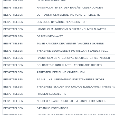
BESÆTTELSEN
"NORDENS GIBRALTAR"
BESÆTTELSEN
HANSTHOLM - BYEN, DER ER GÅET UNDER JORDEN
BESÆTTELSEN
DET HANSTHOLM BEBOERNE VENDTE TILBGE TIL
BESÆTTELSEN
DEN DØDE BY VÅGNER LANGSOMT OP
BESÆTTELSEN
HANSTHOLM - NORDENS GIBRLTAR - BLIVER NU ATTER ...
BESÆTTELSEN
GRAVEN VED HAVET
BESÆTTELSEN
TAVSE KANONER DER VENTER PAA DERES SKÆBNE
BESÆTTELSEN
TYSKERNE BEGRAVEDE 5-600 MILL.KR. I SANDET VED....
BESÆTTELSEN
HANSTHOLM EN AF EUROPAS STÆRKESTE FÆSTNINGER
BESÆTTELSEN
SOLDATERNE GØR KLAR TIL AT FORLADE THISTED
BESÆTTELSEN
ARRESTEN, DER BLIVE VANDREHJEM
BESÆTTELSEN
2-3 MILL. KR. I ERSTATNING FOR TYSKERNES SKDER....
BESÆTTELSEN
TYSKERNES SKADER PAA JORD OG EJENDOMME I THISTE A
BESÆTTELSEN
FRA DEN ILLEGALE TID
BESÆTTELSEN
NORDEUROPAS STÆRKESTE FÆSTNING FORSVINDER
BESÆTTELSEN
FÆSTNING FORSVINDER