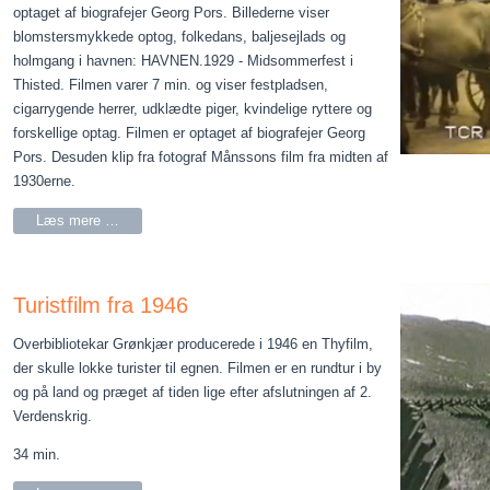
optaget af biografejer Georg Pors. Billederne viser
blomstersmykkede optog, folkedans, baljesejlads og
holmgang i havnen: HAVNEN.1929 - Midsommerfest i
Thisted. Filmen varer 7 min. og viser festpladsen,
cigarrygende herrer, udklædte piger, kvindelige ryttere og
forskellige optag. Filmen er optaget af biografejer Georg
Pors. Desuden klip fra fotograf Månssons film fra midten af
1930erne.
Læs mere …
Turistfilm fra 1946
Overbibliotekar Grønkjær producerede i 1946 en Thyfilm,
der skulle lokke turister til egnen. Filmen er en rundtur i by
og på land og præget af tiden lige efter afslutningen af 2.
Verdenskrig.
34 min.