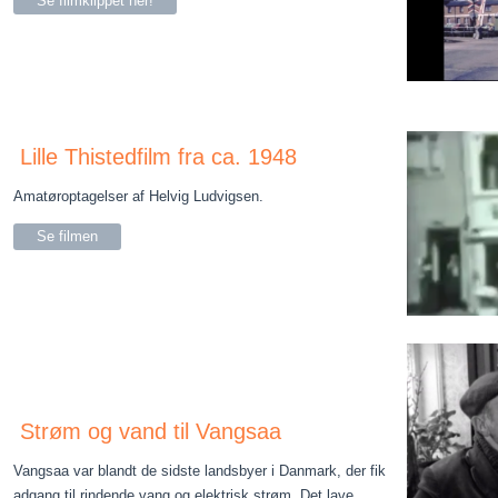
Se filmklippet her!
Lille Thistedfilm fra ca. 1948
Amatøroptagelser af Helvig Ludvigsen.
Se filmen
Strøm og vand til Vangsaa
Vangsaa var blandt de sidste landsbyer i Danmark, der fik
adgang til rindende vang og elektrisk strøm. Det lave