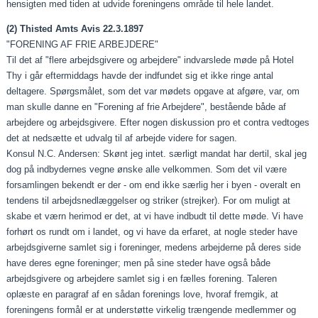
hensigten med tiden at udvide foreningens område til hele landet.
(2) Thisted Amts Avis 22.3.1897
"FORENING AF FRIE ARBEJDERE"
Til det af "flere arbejdsgivere og arbejdere" indvarslede møde på Hotel
Thy i går eftermiddags havde der indfundet sig et ikke ringe antal
deltagere. Spørgsmålet, som det var mødets opgave at afgøre, var, om
man skulle danne en "Forening af frie Arbejdere", bestående både af
arbejdere og arbejdsgivere. Efter nogen diskussion pro et contra vedtoges
det at nedsæt­te et udvalg til af arbejde videre for sagen.
Konsul N.C. Andersen: Skønt jeg intet. særligt mandat har dertil, skal jeg
dog på indbydernes vegne ønske alle velkom­men. Som det vil være
forsamlingen bekendt er der ‑ om end ikke særlig her i byen ‑ overalt en
tendens til arbejdsnedlæg­gelser og striker (strejker). For om muligt at
skabe et værn herimod er det, at vi have indbudt til dette møde. Vi have
forhørt os rundt om i landet, og vi have da erfaret, at nogle steder have
arbejdsgiverne samlet sig i foreninger, medens arbejder­ne på deres side
have deres egne foreninger; men på sine steder have også både
arbejdsgivere og arbejdere samlet sig i en fælles forening. Taleren
oplæste en paragraf af en sådan forenings love, hvoraf fremgik, at
foreningens formål er at understøtte virkelig trængende medlemmer og