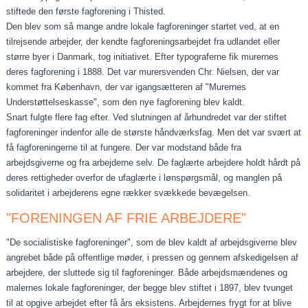
stiftede den første fagforening i Thisted.
Den blev som så mange andre lokale fagforeninger startet ved, at en
tilrejsende arbejder, der kendte fagforeningsarbej­det fra udlandet eller
større byer i Danmark, tog initiativet. Efter typograferne fik murernes
deres fagforening i 1888. Det var murersvenden Chr. Nielsen, der var
kommet fra København, der var igangsætteren af "Murernes
Understøttelses­kasse", som den nye fagforening blev kaldt.
Snart fulgte flere fag efter. Ved slutningen af århundredet var der stiftet
fagforeninger indenfor alle de største håndværksfag. Men det var svært at
få fagforeningerne til at fungere. Der var modstand både fra
arbejdsgiverne og fra arbejderne selv. De faglærte arbejdere holdt hårdt på
deres rettigheder overfor de ufaglærte i lønspørgsmål, og manglen på
solidaritet i arbejderens egne rækker svækkede bevægelsen.
"FORENINGEN AF FRIE ARBEJDERE"
"De socialistiske fagforeninger", som de blev kaldt af arbejdsgiverne blev
angrebet både på offentlige møder, i pressen og gennem afskedigelsen af
arbejdere, der sluttede sig til fagforeninger. Både arbejdsmændenes og
malernes lokale fagforeninger, der begge blev stiftet i 1897, blev tvunget
til at opgive arbejdet efter få års eksistens. Arbejdernes frygt for at blive