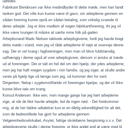
udredes.
Fabrikant Bendixsen var Ikke medindbyder til dette møde, men han fandt
tanken god. Det ville kun kunne være til gavn, om arbejderne gennem en
sådan forening kunne opnå en sådan betaling, som virkelig svarede til
deres arbejde. Jeg er ikke medlem af nogen fabrikantforening, thi jeg vil
ikke være tvungen til måske at sætte mine folk på gaden.
Arbejdsmand Mads Nielsen takkede arbejdsgiverne, fordi jeg havde bragt
dette møde i stand, men jeg vil råde arbejderne til nøje at overveje denne
sag. Der er vel tvang i fagforeningen, men man vil blive fuldstændig
uafhængig i denne også af vore arbejdsgivere, dersom vi ønske at træde
ud af foreningen. Der er talt en hel del om den hjælp, der ydes arbejderne;
men jeg har haft megen sygdom i min familie, og jeg siger, at skulle andre
vente på hjælp lige så længe som jeg, så kommer den for sent.
Dirigenten: Netop i sygdomstilfælde vil foreningen hjælpe, og der vil Ikke
kunne blive tale om tvang.
Konsul Andersen: Ikke een, men mange gange har jeg hørt arbejderne
sige, at når de blot havde arbejde, led de ingen nød. - Det forekommer
mig, at de her faldne udtalelser kun er en dårlig erkendtlighed for alt det,
som de bedrestillede har gjort for arbejderne gennem
Velgørenhedsselskabet, Asylet, fattige skolebørns bespisning o.s.v. Det
arbejdsgiverne skulle i denne forening, er ikke andet end at være med til