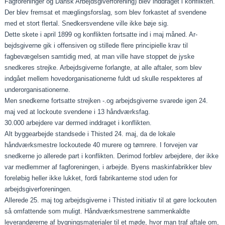
Fagforeninger og Dansk Arbejdsgiverfore­ning) blev inddraget i konflikten.
Der blev fremsat et mæg­lingsforslag, som blev forkastet af svendene
med et stort flertal. Snedkersvendene ville ikke bøje sig.
Dette skete i april 1899 og konflikten fortsatte ind i maj måned. Ar­
bejdsgiverne gik i offensiven og stillede flere principielle krav til
fagbevægelsen samtidig med, at man ville have stop­pet de jyske
snedkeres strejke. Arbejdsgiverne forlangte, at alle aftaler, som blev
indgået mellem hovedorganisationerne fuldt ud skulle respekteres af
underorganisationerne.
Men snedkerne fortsatte strejken ‑.og arbejdsgiverne svarede igen 24.
maj ved at lockoute svendene i 13 håndværks­fag.
30.000 arbejdere var dermed inddraget i konflikten.
Alt byggearbejde standsede i Thisted 24. maj, da de loka­le
håndværksmestre lockoutede 40 murere og tømrere. I for­vejen var
snedkerne jo allerede part i konflikten. Derimod forblev arbejdere, der ikke
var medlemmer af fagforenin­gen, i arbejde. Byens maskinfabrikker blev
foreløbig heller ik­ke lukket, fordi fabrikanterne stod uden for
arbejdsgiverfor­eningen.
Allerede 25. maj tog arbejdsgiverne i Thisted initiativ til at gøre lockouten
så omfattende som muligt. Håndværks­mestrene sammenkaldte
leverandørerne af bygningsmaterialer til et møde, hvor man traf aftale om,