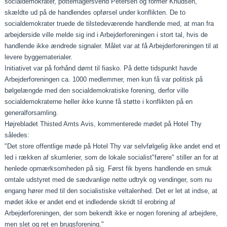
socialdemokrater, pottemagersvend Petersen og for­mer Knudsen,
skældte ud på de handlendes opførsel under konflikten. De to
socialdemokrater truede de tilstedeværen­de handlende med, at man fra
arbejderside ville melde sig ind i Arbejderforeningen i stort tal, hvis de
handlende ikke ændrede signaler. Målet var at få Arbejderforeningen til at
levere byggematerialer.
Initiativet var på forhånd dømt til fiasko. På dette tidspunkt havde
Arbejderforeningen ca. 1000 medlemmer, men kun få var politisk på
bølgelængde med den socialdemokratiske for­ening, derfor ville
socialdemokraterne heller ikke kunne få støtte i konflikten på en
generalforsamling.
Højrebladet Thisted Amts Avis, kommenterede mødet på Ho­tel Thy
således:
"Det store offentlige møde på Hotel Thy var selvfølgelig ikke andet end et
led i rækken af skumlerier, som de lokale socialist"førere" stiller an for at
henlede opmærksomheden på sig. Først fik byens handlende en smuk
omtale udstyret med de sædvanlige nette udtryk og vendinger, som nu
engang hører med til den socialistiske veltalenhed. Det er let at indse, at
mødet ikke er andet end et indledende skridt til erobring af
Arbejderforeningen, der som bekendt ikke er no­gen forening af arbejdere,
men slet og ret en brugsforening."