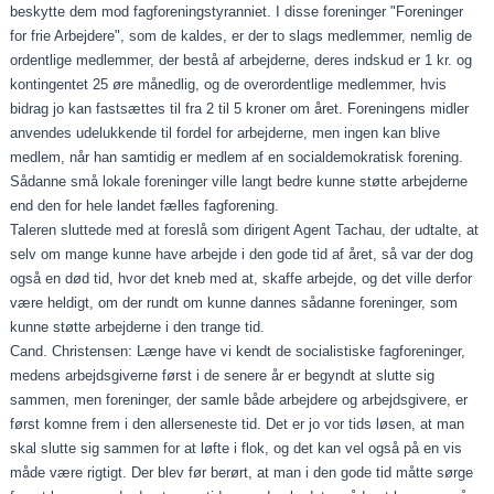
beskytte dem mod fagforeningstyranniet. I disse foreninger "Foreninger
for frie Arbejdere", som de kaldes, er der to slags medlemmer, nemlig de
ordentlige medlemmer, der bestå af arbejderne, deres indskud er 1 kr. og
kontingentet 25 øre månedlig, og de overordentlige medlemmer, hvis
bidrag jo kan fastsættes til fra 2 til 5 kroner om året. Foreningens midler
anvendes udelukkende til fordel for arbejderne, men ingen kan blive
medlem, når han samtidig er medlem af en socialdemokratisk forening.
Sådanne små lokale foreninger ville langt bedre kunne støtte arbejderne
end den for hele landet fælles fag­forening.
Taleren sluttede med at foreslå som dirigent Agent Tachau, der udtalte, at
selv om mange kunne have arbejde i den gode tid af året, så var der dog
også en død tid, hvor det kneb med at, skaffe arbejde, og det ville derfor
være heldigt, om der rundt om kunne dannes sådanne for­eninger, som
kunne støtte arbejderne i den trange tid.
Cand. Christensen: Længe have vi kendt de socialistiske fagforeninger,
medens arbejdsgiverne først i de senere år er begyndt at slutte sig
sammen, men foreninger, der samle bå­de arbejdere og arbejdsgivere, er
først komne frem i den al­lerseneste tid. Det er jo vor tids løsen, at man
skal slutte sig sammen for at løfte i flok, og det kan vel også på en vis
måde være rigtigt. Der blev før berørt, at man i den go­de tid måtte sørge