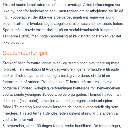
Thisted‑socialdemokraternes idé om at overtage Arbejderfor­eningen var
ikke ny indenfor fagbevægelsen ‑ men tanken om at arbejderne skulle gå
ind i kooperativer, der ikke var ar­bejderbevægelsens egne var aldrig
blevet støttet af hverken fagbevægelsens eller socialdemokratiets ledere.
Spørgsmålet havde været drøftet på en socialdemokratisk kongres så
sent som i 1898, men nogen anbefaling af brugsforeningstanken var det
ikke blevet til.
Septemberforliget
Storkonflikten fortsatte landet over - og stemningen blev mere og mere
for­bitret. I en resolution til Arbejdsgiverforeningens forhandlere tilsagde
250 af Thisted bys handlende og arbejdsgivere deres støtte til en
fortsættelse af striden: "Vi håber ikke D' herrer må trættes", skrev
borgerne i Thisted. Arbejdsgiverforeningen kvitterede for .henvendelsen
ved at sende yderligere 10.000 arbejdere på gaden. Hermed havde man
udelukket (lock-outet) halvdelen af samtlige organiserede arbejdere.
Både i Thisted og København forsøgte de liberale venstrefolk sig som
mæglere. Thisted Amts Tidendes lederskribent skrev, at til­standen var
ved at føre for vidt.
5. september, efter 100 dages forløb, endte konflikten. De forhandlinger,