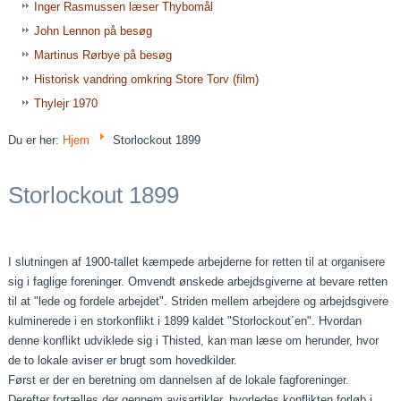
Inger Rasmussen læser Thybomål
John Lennon på besøg
Martinus Rørbye på besøg
Historisk vandring omkring Store Torv (film)
Thylejr 1970
Du er her:
Hjem
Storlockout 1899
Storlockout 1899
I slutningen af 1900-tallet kæmpede arbejderne for retten til at organisere
sig i faglige foreninger. Omvendt ønskede arbejdsgiverne at bevare retten
til at "lede og fordele arbejdet". Striden mellem arbejdere og arbejdsgivere
kulminerede i en storkonflikt i 1899 kaldet "Storlockout´en". Hvordan
denne konflikt udviklede sig i Thisted, kan man læse om herunder, hvor
de to lokale aviser er brugt som hovedkilder.
Først er der en beretning om dannelsen af de lokale fagforeninger.
Derefter fortælles der gennem avisartikler, hvorledes konflikten forløb i