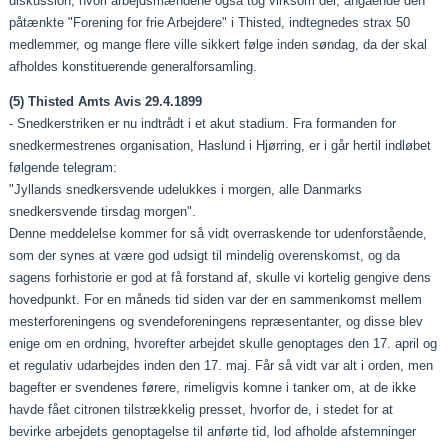
diskussion, hvori arbejdsmændene også tog virksom del, angående den
påtænkte "Forening for frie Arbejdere" i Thisted, indtegnedes strax 50
medlemmer, og mange flere ville sikkert følge inden søndag, da der skal
afholdes konstituerende generalforsamling.
(5) Thisted Amts Avis 29.4.1899
- Snedkerstriken er nu indtrådt i et akut stadium. Fra formanden for
snedkermestrenes organisation, Haslund i Hjørring, er i går hertil indløbet
følgende telegram:
"Jyllands snedkersvende udelukkes i morgen, alle Danmarks
snedkersvende tirsdag morgen".
Denne meddelelse kommer for så vidt overraskende tor udenforstående,
som der synes at være god udsigt til mindelig overenskomst, og da
sagens forhistorie er god at få forstand af, skulle vi kortelig gengive dens
hovedpunkt. For en måneds tid siden var der en sammenkomst mellem
mesterforeningens og svendeforeningens repræsentanter, og disse blev
enige om en ordning, hvorefter arbejdet skulle genoptages den 17. april og
et regulativ udarbejdes inden den 17. maj. Får så vidt var alt i orden, men
bagefter er svendenes førere, rimeligvis komne i tanker om, at de ikke
havde fået citronen tilstrækkelig presset, hvorfor de, i stedet for at
bevirke arbejdets genoptagelse til anførte tid, lod afholde afstemninger