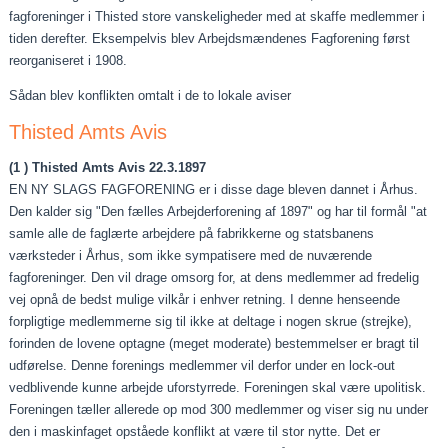
fagforeninger i Thisted store vanskeligheder med at skaffe medlemmer i
tiden derefter. Eksempelvis blev Arbejdsmændenes Fagforening først
reorganiseret i 1908.
Sådan blev konflikten omtalt i de to lokale aviser
Thisted Amts Avis
(1 ) Thisted Amts Avis 22.3.1897
EN NY SLAGS FAGFORENING er i disse dage bleven dannet i Århus.
Den kalder sig "Den fælles Arbejderforening af 1897" og har til formål "at
samle alle de faglærte arbejdere på fabrikkerne og statsbanens
værksteder i Århus, som ikke sympatisere med de nuværende
fagforeninger. Den vil drage omsorg for, at dens medlemmer ad fredelig
vej opnå de bedst mulige vilkår i enhver retning. I denne henseende
forpligtige medlemmerne sig til ikke at deltage i nogen skrue (strejke),
forinden de lovene optagne (meget moderate) bestemmelser er bragt til
udførelse. Denne for­enings medlemmer vil derfor under en lock‑out
vedblivende kunne arbejde uforstyrrede. Foreningen skal være upolitisk.
Foreningen tæller allerede op mod 300 medlemmer og viser sig nu under
den i maskinfaget opståede konflikt at være til stor nytte. Det er