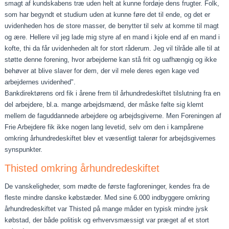
smagt af kundskabens træ uden helt at kunne fordøje dens frugter. Folk,
som har begyndt et studium uden at kunne føre det til ende, og det er
uvidenheden hos de store masser, de benytter til selv at komme til magt
og ære. Hellere vil jeg lade mig styre af en mand i kjole end af en mand i
kofte, thi da får uvidenheden alt for stort råderum. Jeg vil tilråde alle til at
støtte denne forening, hvor arbejderne kan stå frit og uafhængig og ikke
behøver at blive slaver for dem, der vil mele deres egen kage ved
arbejdernes uvidenhed".
Bankdirektørens ord fik i årene frem til århundredeskiftet tilslutning fra en
del arbejdere, bl.a. mange arbejdsmænd, der måske følte sig klemt
mellem de faguddannede arbejdere og arbejdsgiverne. Men Foreningen af
Frie Arbejdere fik ikke nogen lang levetid, selv om den i kampårene
omkring århun­dredeskiftet blev et væsentligt talerør for arbejdsgivernes
synspunkter.
Thisted omkring århundredeskiftet
De vanskeligheder, som mødte de første fagforeninger, ken­des fra de
fleste mindre danske købstæder. Med sine 6.000 indbyggere omkring
århundredeskiftet var Thisted på mange måder en typisk mindre jysk
købstad, der både politisk og erhvervsmæssigt var præ­get af et stort