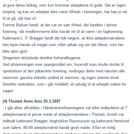
at give deres bidrag, som kun kommer arbejderne til gode. Det er ingen
limpind, og kan en arbejder ikke være tilfreds i foreningen, har han jo ret
til at gå, når han vil.
Former Balsen fandt, at der var en sær frihed, der fandtes i denne
forening, når medlemmerne ikke havde ret til at være i en fagforening.
Købmand L. P. Brøgger fandt det lidt nøgent, at ikke arbejdsmændene
heri byen havde så meget som villet udtale sig om det tilbud, som her
blev dem gjort.
Dirigenten afsluttede derefter forhandlingerne.
Ved afstemningen over spørgsmålet om, hvorvidt man skulle skride til
oprettelsen af den påtænkte forening, vedtoges dette med næsten alle
stemmer, ganske enkelte undlod et stemme, og ingen stemte imod.
Derefter nedsattes, som i går meddelt, et udvalg til at arbejde videre for
sagen.
(4) Thisted Amts Avis 25.3.1897
- I går aftes afholdtes i Håndværkerforeningens sal efter indbydelse af 7
arbejdsmænd et privat møde af arbejdsmændene i Thisted, hvortil var
indbudt købmand Brøgger, bogtrykker Rasmussen og købmand Herskind
som talere. 80-90 arbejdsmænd havde givet møde. Efter en livlig