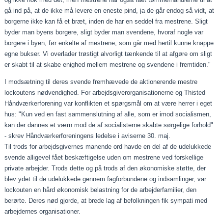
gå ind på, at de ikke må levere en eneste pind, ja de går endog så vidt, at
borgerne ikke kan få et bræt, inden de har en seddel fra mestrene. Sligt
byder man byens borgere, sligt byder man svendene, hvoraf nogle var
borgere i byen, før enkelte af mestrene, som går med hertil kunne knappe
egne bukser. Vi overlader trøstigt alvorligt tænkende til at afgøre om sligt
er skabt til at skabe enighed mellem mestrene og svendene i fremtiden."
I modsætning til deres svende fremhævede de aktionerende mestre
lockoutens nødvendighed. For arbejdsgiverorganisa­tionerne og Thisted
Håndværkerforening var konflikten et spørgsmål om at være herrer i eget
hus: "Kun ved en fast sammenslutning af alle, som er imod socialismen,
kan der dannes et værn mod de af socialisterne skabte sørgelige for­hold"
‑ skrev Håndværkerforeningens ledelse i aviserne 30. maj.
Til trods for arbejdsgivernes manende ord havde en del af de udelukkede
svende alligevel fået beskæftigelse uden om mestrene ved forskellige
private arbejder. Trods dette og på trods af den økonomiske støtte, der
blev ydet til de udeluk­kede gennem fagforbundene og indsamlinger, var
lockouten en hård økonomisk belastning for de arbejderfamilier, den
berørte. Deres nød gjorde, at brede lag af befolkningen fik sympati med
arbejdernes organisationer.