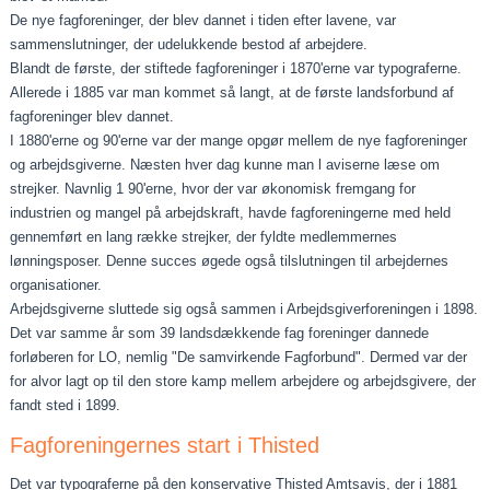
De nye fagforeninger, der blev dannet i tiden efter lavene, var
sammenslutninger, der udelukkende bestod af arbejdere.
Blandt de første, der stiftede fagforeninger i 1870'erne var typograferne.
Allerede i 1885 var man kommet så langt, at de første landsforbund af
fagforeninger blev dannet.
I 1880'erne og 90'erne var der mange opgør mellem de nye fagforeninger
og arbejdsgiverne. Næsten hver dag kunne man l aviserne læse om
strejker. Navnlig 1 90'erne, hvor der var økonomisk fremgang for
industrien og mangel på arbejds­kraft, havde fagforeningerne med held
gennemført en lang række strejker, der fyldte medlemmernes
lønningsposer. Denne succes øgede også tilslutningen til arbejdernes
organisatio­ner.
Arbejdsgiverne sluttede sig også sammen i Arbejdsgiverforeningen i 1898.
Det var samme år som 39 landsdækkende fag­ foreninger dannede
forløberen for LO, nemlig "De samvirken­de Fagforbund". Dermed var der
for alvor lagt op til den store kamp mellem arbejdere og arbejdsgivere, der
fandt sted i 1899.
Fagforeningernes start i Thisted
Det var typograferne på den konservative Thisted Amtsavis, der i 1881