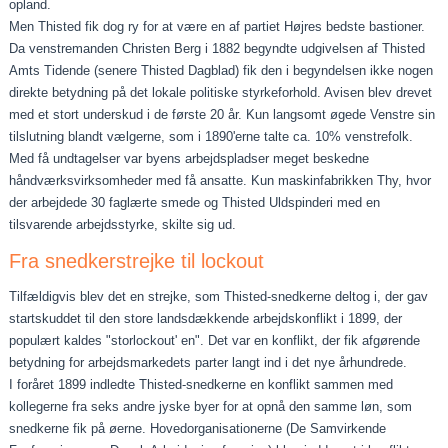
opland.
Men Thisted fik dog ry for at være en af partiet Højres bedste bastioner.
Da venstremanden Christen Berg i 1882 be­gyndte udgivelsen af Thisted
Amts Tidende (se­nere Thisted Dagblad) fik den i begyndelsen ikke nogen
direkte betydning på det lokale politiske styrkeforhold. Avisen blev drevet
med et stort underskud i de første 20 år. Kun langsomt øgede Venstre sin
tilslutning blandt vælgerne, som i 1890'erne talte ca. 10% venstrefolk.
Med få undtagelser var byens arbejdspladser meget beskedne
håndværksvirksomheder med få ansatte. Kun maskinfabrikken Thy, hvor
der arbejdede 30 faglærte smede og Thisted Uld­spinderi med en
tilsvarende arbejdsstyrke, skilte sig ud.
Fra snedkerstrejke til lockout
Tilfældigvis blev det en strejke, som Thisted-snedkerne deltog i, der gav
startskuddet til den store landsdækkende arbejdskonflikt i 1899, der
populært kaldes "storlockout' en". Det var en konflikt, der fik af­gørende
betydning for arbejdsmarkedets parter langt ind i det nye århundrede.
I foråret 1899 indledte Thisted-snedkerne en konflikt sammen med
kollegerne fra seks andre jyske byer for at opnå den sam­me løn, som
snedkerne fik på øerne. Hovedorganisationerne (De Samvirkende