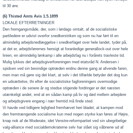
til 30 øre.
(6) Thisted Amts Avis 1.5.1899
LOKALE EFTERRETNINGER
Den fremgangsmåde, der, som i lørdags omtalt, af de socialistiske
partiledere er udvist overfor snedkerstriken og som nu har ført til en
almindelig arbejdsnedlæggelse i snedkerfaget over hele landet, tyder på,
at det er, arbejdsførernes hensigt at foranledige generallock-out over hele
linien, en almindelig lønkamp i alle arbejdsfag nu i forårets travleste tid.
Mulig lykkes det arbejdsgiverforeningen med etatsråd N. Andersen i
spidsen ved sin besindige optræden endnu denne gang at afvende faren,
men man må gøre sig det klart, at selv i det tilfælde betyder det dog kun
en udsættelse, thi efter de socialistiske fagforeningers overmodige
optræden i de senere år og stedse stigende fordringer er det næsten
utænkeligt andet, end at en sådan kamp på liv og død mellem arbejdere
og arbejdsgivere engang i nær fremtid må finde sted.
Vi havde ved tidligere lejlighed fremhævet heri bladet, at kampen mod
den fremtrængende socialisme kun med nogen styrke kan føres af Højre,
knap nok af de Moderate, idet Venstre-reformpartiet ved sin ubegribelige
valg-alliance med socialdemokraterne selv har slået sig våbnene ud af