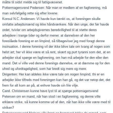
måtte til­ sidst melde sig til fattigvæsenet.
Pottermagersvend Pedersen: Når man er medlem af en fagforening, må
man selvfølgelig rette sig efter lovene.
Konsul N.C. Andersen: Vi havde kun tænkt os, at forenin­gen skulle
omfatte arbejdsmænd og ikke håndværkere. Når den unge, der før havde
ordet, tvivler om arbejdsgivernes be­redvillighed til at støtte deres
arbejdere i trange tider og derfor mener, at dannelsen af den her
foreslåede forening er en limpind, så tilbageviser jeg med foragt denne
insinua­tion. I denne forening vil der ikke blive tale om tvang af nogen som
helst art; her vil ikke være et så rent, skært og purt tyranni som det, at en
arbejder skal spørge en fagfore­ning, om han må arbejde for den eller den
mand. Det vi vil­le ved denne forenings dannelse, er at dæmme op for den
ufred og ufordragelighed, som har bredt sig mere og mere.
Dirigenten: Her kan aldeles ikke være tale om nogen lim­pind, thi er en
arbejder ikke tilfreds med foreningen kan han gå, og det var netop det, det
frem for alt kom an på, at en­hver havde sin frie vilje.
Cand. Christensen kunne have lyst til at spørge pottema­gersvend
Petersen om en mand, når han stod i en fagfor­ening, og denne ville
erklære strike, så kunne komme ud af den, når han ikke ville være med til
striken?