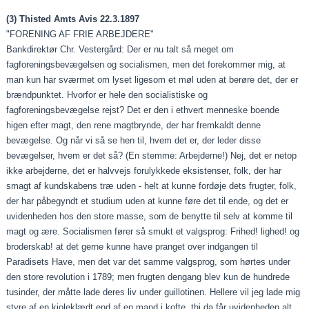
(3) Thisted Amts Avis 22.3.1897
"FORENING AF FRIE ARBEJDERE"
Bankdirektør Chr. Vestergård: Der er nu talt så meget om
fagforeningsbevægelsen og socialismen, men det forekommer mig, at
man kun har sværmet om lyset ligesom et møl uden at berøre det, der er
brændpunktet. Hvorfor er hele den socialistiske og
fagforeningsbevægelse rejst? Det er den i et­hvert menneske boende
higen efter magt, den rene magtbryn­de, der har fremkaldt denne
bevægelse. Og når vi så se hen til, hvem det er, der leder disse
bevægelser, hvem er det så? (En stemme: Arbejderne!) Nej, det er netop
ikke arbej­derne, det er halvvejs forulykkede eksistenser, folk, der har
smagt af kundskabens træ uden ‑ helt at kunne fordøje dets frugter, folk,
der har påbegyndt et studium uden at kunne føre det til ende, og det er
uvidenheden hos den store mas­se, som de benytte til selv at komme til
magt og ære. Socialismen fører så smukt et valgsprog: Frihed! lighed! og
bro­derskab! at det gerne kunne have pranget over indgangen til
Paradisets Have, men det var det samme valgsprog, som hør­tes under
den store revolution i 1789; men frugten dengang blev kun de hundrede
tusinder, der måtte lade deres liv un­der guillotinen. Hellere vil jeg lade mig
styre af en kjole­klædt end af en mand i kofte, thi da får uvidenheden alt