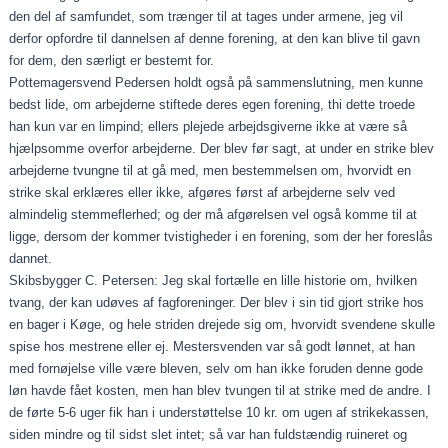
den del af samfundet, som trænger til at tages under armene, jeg vil
derfor opfordre til dannelsen af denne forening, at den kan blive til gavn
for dem, den særligt er bestemt for.
Pottemagersvend Pedersen holdt også på sammenslutning, men kunne
bedst lide, om arbejderne stiftede deres egen for­ening, thi dette troede
han kun var en limpind; ellers plejede arbejdsgiverne ikke at være så
hjælpsomme overfor arbejder­ne. Der blev før sagt, at under en strike blev
arbejderne tvungne til at gå med, men bestemmelsen om, hvorvidt en
strike skal erklæres eller ikke, afgøres først af arbejderne selv ved
almindelig stemmeflerhed; og der må afgørelsen vel også komme til at
ligge, dersom der kommer tvistigheder i en forening, som der her foreslås
dannet.
Skibsbygger C. Petersen: Jeg skal fortælle en lille historie om, hvilken
tvang, der kan udøves af fagforeninger. Der blev i sin tid gjort strike hos
en bager i Køge, og hele striden drejede sig om, hvorvidt svendene skulle
spise hos mestrene eller ej. Mestersvenden var så godt lønnet, at han
med for­nøjelse ville være bleven, selv om han ikke foruden denne gode
løn havde fået kosten, men han blev tvungen til at strike med de andre. I
de førte 5‑6 uger fik han i under­støttelse 10 kr. om ugen af strikekassen,
siden mindre og til­ sidst slet intet; så var han fuldstændig ruineret og