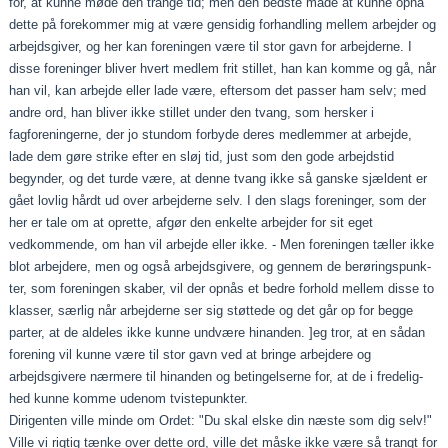
for, at kunne møde den trange tid; men den bedste måde at kunne opnå
dette på forekommer mig at være gensidig forhandling mellem arbejder og
arbejdsgiver, og her kan foreningen være til stor gavn for arbejderne. I
disse foreninger bliver hvert medlem frit stillet, han kan komme og gå, når
han vil, kan arbejde eller lade være, ef­tersom det passer ham selv; med
andre ord, han bliver ikke stillet under den tvang, som hersker i
fagforeningerne, der jo stundom forbyde deres medlemmer at arbejde,
lade dem gøre strike efter en sløj tid, just som den gode arbejdstid
begynder, og det turde være, at denne tvang ikke så ganske sjældent er
gået lovlig hårdt ud over arbejderne selv. I den slags foreninger, som der
her er tale om at oprette, afgør den enkelte arbejder for sit eget
vedkommende, om han vil arbejde eller ikke. ‑ Men foreningen tæller ikke
blot arbejde­re, men og også arbejdsgivere, og gennem de berøringspunk­
ter, som foreningen skaber, vil der opnås et bedre forhold mellem disse to
klasser, særlig når arbejderne ser sig støtte­de og det går op for begge
parter, at de aldeles ikke kunne undvære hinanden. ]eg tror, at en sådan
forening vil kunne være til stor gavn ved at bringe arbejdere og
arbejdsgivere nærmere til hinanden og betingelserne for, at de i fredelig­
hed kunne komme udenom tvistepunkter.
Dirigenten ville minde om Ordet: "Du skal elske din næste som dig selv!"
Ville vi rigtig tænke over dette ord, ville det måske ikke være så trangt for