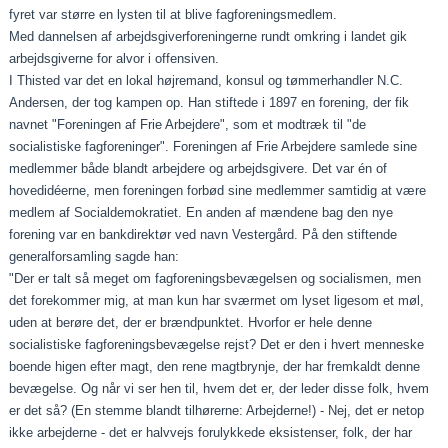
fyret var større en lysten til at blive fagforeningsmedlem.
Med dannelsen af arbejdsgiverforeningerne rundt omkring i landet gik
arbejdsgiverne for alvor i offensiven.
I Thisted var det en lokal højremand, konsul og tømmerhandler N.C.
Andersen, der tog kampen op. Han stiftede i 1897 en forening, der fik
navnet "Foreningen af Frie Arbejdere", som et modtræk til "de
socialistiske fagforeninger". Foreningen af Frie Arbejdere samlede sine
medlemmer både blandt arbejdere og arbejdsgivere. Det var én of
hovedidéerne, men foreningen forbød sine medlemmer samtidig at være
medlem af Socialdemokratiet. En anden af mændene bag den nye
forening var en bankdirektør ved navn Vestergård. På den stiftende
generalforsamling sagde han:
"Der er talt så meget om fagforeningsbevægelsen og socialismen, men
det forekommer mig, at man kun har sværmet om lyset ligesom et møl,
uden at berøre det, der er brændpunktet. Hvorfor er hele denne
socialistiske fagforeningsbevægelse rejst? Det er den i hvert menneske
boende higen efter magt, den rene magtbrynje, der har fremkaldt denne
bevægelse. Og når vi ser hen til, hvem det er, der leder disse folk, hvem
er det så? (En stemme blandt tilhørerne: Arbejderne!) ‑ Nej, det er netop
ikke arbejderne ‑ det er halvvejs forulykkede eksistenser, folk, der har