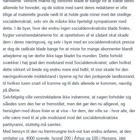
hænderne. Venstre mænd og Venstres blade er bange for at støde deres
allierede for hovedet, og de sidste med samt deres redaktører er ofte
tillige af materielle grunde nødt til at holde gode miner med det stedlige
socialdemokrati, selv om de måske ikke hjerteligt sympatiserer med
dette. I de byer, hvor der endnu ingen socialdemokratiske blade findes,
frygter venstreredaktørerne for, at oprettelsen af et sådant skal skade
dem i deres næringsvej, og selv i byer med en socialdemokratisk presse
er dog de radikale blade bange for at miste for mange abonnenter blandt
arbejderne og tør derfor ikke tage bladet fra munden. Dette forhold
svækker i høj grad den modstand mod Socialdemokratiet, uden hvilket
dette sikkert vil brede sig endnu mere end hidtil, til stor skade for den
næringsdrivende middelstand i byerne og for den jordejende landbostand,
til hvilken turen snart vil komme og til dels allerede er kommen, navnlig
på Øerne.
Selvfølgelig ville venstrebladene ikke indrømme, at sagen forholder sig
således som den her er fremstillet, men det gør den nu alligevel, og
hensigten med disse linier er at vise - for dem, der ville se - hvor alle, der
ville være med til at yde modstand mod det socialdemokratiske
partityranni, sluttelig må samles.
Med hensyn til den nu fremtvungne lock-out kan endnu anføres, at den
omfatter ca. 4000 svende, hvoraf 200 i Århus og 100 i Horsens, idet