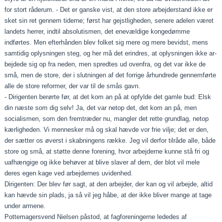
for stort råderum. ‑ Det er ganske vist, at den store arbejder­stand ikke er
sket sin ret gennem tiderne; først har gejstlig­heden, senere adelen været
landets herrer, indtil absolutis­men, det enevældige kongedømme
indførtes. Men efterhånden blev folket sig mere og mere bevidst, mens
samtidig oplys­ningen steg, og her må det erindres, at oplysningen ikke ar­
bejdede sig op fra neden, men spredtes ud ovenfra, og det var ikke de
små, men de store, der i slutningen af det for­rige århundrede gennemførte
alle de store reformer, der var til de smås gavn.
‑ Dirigenten berørte før, at det kom an på at opfylde det gamle bud: Elsk
din næste som dig selv! Ja, det var netop det, det kom an på, men
socialismen, som den fremtræder nu, mangler det rette grundlag, netop
kærligheden. Vi menne­sker må og skal hævde vor frie vilje; det er den,
der sætter os øverst i skabningens række. Jeg vil derfor tilråde alle, bå­de
store og små, at støtte denne forening, hvor arbejderne kunne stå fri og
uafhængige og ikke behøver at blive slaver af dem, der blot vil mele
deres egen kage ved arbejdernes uvidenhed.
Dirigenten: Der blev før sagt, at den arbejder, der kan og vil arbejde, altid
kan hævde sin plads, ja så vil jeg håbe, at der ikke bliver mange at tage
under armene.
Pottemagersvend Nielsen påstod, at fagforeningerne lededes af