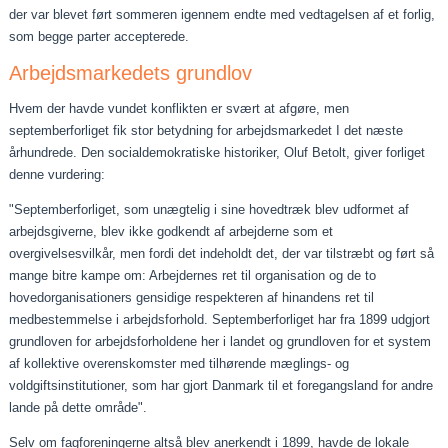
der var blevet ført sommeren igennem endte med vedtagelsen af et forlig,
som begge parter accep­terede.
Arbejdsmarkedets grundlov
Hvem der havde vundet konflikten er svært at afgøre, men
septemberforliget fik stor betydning for arbejdsmarkedet I det næste
århundrede. Den socialdemokratiske historiker, Oluf Betolt, giver forliget
denne vurdering:
"Septemberforliget, som unægtelig i sine hovedtræk blev udformet af
arbejdsgiverne, blev ikke godkendt af arbejderne som et
overgivelsesvilkår, men fordi det indeholdt det, der var tilstræbt og ført så
mange bitre kampe om: Arbejdernes ret til organisation og de to
hovedorganisationers gensidige respekteren af hinandens ret til
medbestemmelse i arbejdsfor­hold. Septemberforliget har fra 1899 udgjort
grundloven for arbejdsforholdene her i landet og grundloven for et system
af kollektive overenskomster med tilhørende mæglings‑ og
voldgiftsinstitutioner, som har gjort Danmark til et foregangs­land for andre
lande på dette område".
Selv om fagforeningerne altså blev anerkendt i 1899, havde de lokale