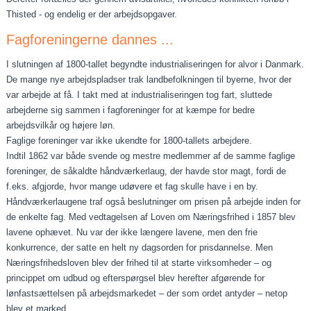
Thisted - og endelig er der arbejdsopgaver.
Fagforeningerne dannes ...
I slutningen af 1800‑tallet begyndte industrialiseringen for alvor i Danmark.
De mange nye arbejdspladser trak landbe­folkningen til byerne, hvor der
var arbejde at få. I takt med at industrialiseringen tog fart, sluttede
arbejderne sig sam­men i fagforeninger for at kæmpe for bedre
arbejdsvilkår og højere løn.
Faglige foreninger var ikke ukendte for 1800‑tallets arbejdere.
Indtil 1862 var både svende og mestre medlemmer af de samme faglige
foreninger, de såkaldte håndværkerlaug, der havde stor magt, fordi de
f.eks. afgjorde, hvor mange udøvere et fag skulle have i en by.
Håndværkerlaugene traf også beslutninger om prisen på arbejde inden for
de enkelte fag. Med vedtagelsen af Loven om Næringsfrihed i 1857 blev
lavene ophævet. Nu var der ikke længere lavene, men den frie
konkurrence, der satte en helt ny dagsorden for prisdannelse. Men
Næringsfrihedsloven blev der frihed til at starte virksomheder – og
princippet om udbud og efterspørgsel blev herefter afgørende for
lønfastsættelsen på arbejdsmarkedet – der som ordet antyder – netop
blev et marked.