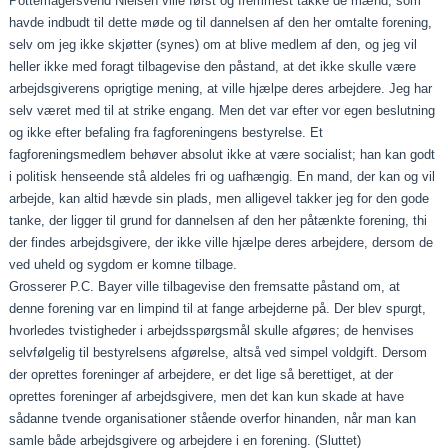
Pottemagersvend Nielsen ville først og fremmest takke de mænd, som
havde indbudt til dette møde og til dannelsen af den her omtalte forening,
selv om jeg ikke skjøtter (synes) om at blive medlem af den, og jeg vil
heller ikke med foragt til­bagevise den påstand, at det ikke skulle være
arbejdsgiverens oprigtige mening, at ville hjælpe deres arbejdere. Jeg har
selv været med til at strike engang. Men det var efter vor egen beslutning
og ikke efter befaling fra fagforeningens be­styrelse. Et
fagforeningsmedlem behøver absolut ikke at være socialist; han kan godt
i politisk henseende stå aldeles fri og uafhængig. En mand, der kan og vil
arbejde, kan altid hævde sin plads, men alligevel takker jeg for den gode
tan­ke, der ligger til grund for dannelsen af den her påtænkte forening, thi
der findes arbejdsgivere, der ikke ville hjælpe deres arbejdere, dersom de
ved uheld og sygdom er komne tilbage.
Grosserer P.C. Bayer ville tilbagevise den fremsatte på­stand om, at
denne forening var en limpind til at fange ar­bejderne på. Der blev spurgt,
hvorledes tvistigheder i ar­bejdsspørgsmål skulle afgøres; de henvises
selvfølgelig til be­styrelsens afgørelse, altså ved simpel voldgift. Dersom
der oprettes foreninger af arbejdere, er det lige så berettiget, at der
oprettes foreninger af arbejdsgivere, men det kan kun skade at have
sådanne tvende organisationer stående overfor hinanden, når man kan
samle både arbejdsgivere og arbejdere i en forening. (Sluttet)