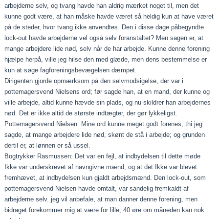
arbejderne selv, og tvang havde han aldrig mærket noget til, men det
kunne godt være, at han måske havde været så heldig kun at have været
på de steder, hvor tvang ikke an­vendtes. Den i disse dage påbegyndte
lock‑out havde arbej­derne vel også selv foranstaltet? Men sagen er, at
mange arbejdere lide nød, selv når de har arbejde. Kunne denne for­ening
hjælpe herpå, ville jeg hilse den med glæde, men dens bestemmelse er
kun at søge fagforeningsbevægelsen dæmpet.
Dirigenten gjorde opmærksom på den selvmodsigelse, der var i
pottemagersvend Nielsens ord; før sagde han, at en mand, der kunne og
ville arbejde, altid kunne hævde sin plads, og nu skildrer han arbejdernes
nød. Det er ikke altid de største indtægter, der gør lykkeligst.
Pottemagersvend Nielsen: Mine ord kunne meget godt forenes, thi jeg
sagde, at mange arbejdere lide nød, skønt de stå i arbejde; og grunden
dertil er, at lønnen er så ussel.
Bogtrykker Rasmussen: Det var en fejl, at indbydelsen til dette møde
Ikke var underskrevet af navngivne mænd, og at det Ikke var blevet
fremhævet, at indbydelsen kun gjaldt arbejdsmænd. Den lock-out, som
pottemagersvend Nielsen havde omtalt, var sandelig fremkaldt af
arbejderne selv. jeg vil anbefale, at man danner denne forening, men
bidraget forekommer mig at være for lille; 40 øre om måneden kan nok