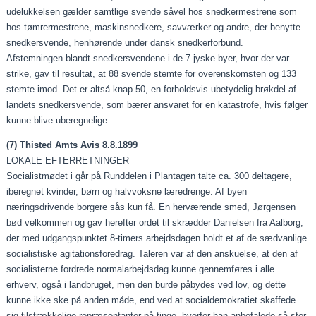
udelukkelsen gælder samtlige svende såvel hos snedkermestrene som
hos tømrermestrene, maskinsnedkere, savværker og andre, der benytte
snedkersvende, henhørende under dansk snedkerforbund.
Afstemningen blandt snedkersvendene i de 7 jyske byer, hvor der var
strike, gav til resultat, at 88 svende stemte for overenskomsten og 133
stemte imod. Det er altså knap 50, en forholdsvis ubetydelig brøkdel af
landets snedkersvende, som bærer ansvaret for en katastrofe, hvis følger
kunne blive uberegnelige.
(7) Thisted Amts Avis 8.8.1899
LOKALE EFTERRETNINGER
Socialistmødet i går på Runddelen i Plantagen talte ca. 300 deltagere,
iberegnet kvinder, børn og halvvoksne læredrenge. Af byen
næringsdrivende borgere sås kun få. En herværende smed, Jørgensen
bød velkommen og gav herefter ordet til skrædder Danielsen fra Aalborg,
der med udgangspunktet 8-timers arbejdsdagen holdt et af de sædvanlige
socialistiske agitationsforedrag. Taleren var af den anskuelse, at den af
socialisterne fordrede normalarbejdsdag kunne gennemføres i alle
erhverv, også i landbruget, men den burde påbydes ved lov, og dette
kunne ikke ske på anden måde, end ved at socialdemokratiet skaffede
sig tilstrækkelige repræsentanter på tinge, hvorfor han anbefalede så stor