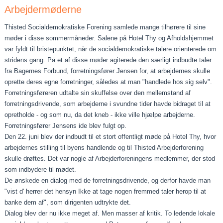
Arbejdermøderne
Thisted Socialdemokratiske Forening samlede mange tilhørere til sine
møder i disse sommermåneder. Salene på Hotel Thy og Afholdshjemmet
var fyldt til bristepunktet, når de social­demokratiske talere orienterede om
stridens gang. På et af disse møder agiterede den særligt indbudte taler
fra Bagernes For­bund, forretningsfører Jensen for, at arbejdernes skulle
opret­te deres egne forretninger, således at man "handlede hos sig selv".
Forretningsføreren udtalte sin skuffelse over den mel­lemstand af
forretningsdrivende, som arbejderne i svundne tider havde bidraget til at
opretholde ‑ og som nu, da det kneb ‑ ikke ville hjælpe arbejderne.
Forretningsfører Jensens ide blev fulgt op.
Den 22. juni blev der indbudt til et stort offentligt møde på Hotel Thy, hvor
arbejdernes stilling til byens handlende og til Thisted Arbejderforening
skulle drøftes. Det var nogle af Arbejderforeningens medlemmer, der stod
som indbydere til mødet.
De ønskede en dialog med de forretningsdrivende, og derfor havde man
"vist d' herrer det hensyn Ikke at tage nogen fremmed taler herop til at
banke dem af", som dirigen­ten udtrykte det.
Dialog blev der nu ikke meget af. Men masser af kritik. To ledende lokale