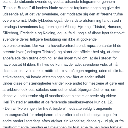
blandt de strikende svende og ved at udsende telegrammer gennem
"Ritzaus Bureau" til landets blade søgte at forplumre sagen og give det
udseende af, at det var svendene, der modsatte sig den af førerne trufne
overenskomst. Dette lykkedes også: den sidste afstemning fandt sted i
torsdags i svendenes fag foreninger i Ålborg, Hjørring, Thisted, Horsens,
Silkeborg, Fredericia og Kolding, og i al fald i nogle af disse byer fastholdt
svendene deres tidligere beslutning om ikke at godkende
overenskomsten. Der var fra hovedkvarteret sendt repræsentanter til de
nævnte byer (undtagen Thisted), og skønt det officielt hed sig, at disse
anbefalede den trufne ordning, er der ingen tvivl om, at de i stedet for
have pustet til ilden, thi hvis de kun havde ladet svendene vide, at når
disse absolut ville strike, måtte det blive på egen regning, uden støtte fra
strikekassen, så havde afstemningen nok fået et andet udfald.
Under disse omstændigheder var der ikke andet for mestrene at gøre end
at erklære lock-out, således som det er sket. Spørgsmålet er nu, om
denne vil indskrænke sig til snedkerfaget alene eller brede sig videre.
Heri Thisted er antallet af de ferierende snedkersvende kun ca. 12.
- Den af "Foreningen for frie Arbejdere" nedsatte voldgift angående
lønspørgsmålet for arbejdsmænd har efter indhentede oplysninger fra
andre steder i torsdags aftes afgivet sin kendelse; denne gik ud på, at fra
førstkommende mandag er timelønnen for løst arbejde heri byen forhøjet