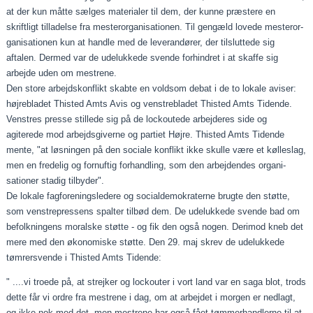
at der kun måtte sæl­ges materialer til dem, der kunne præstere en
skriftligt til­ladelse fra mesterorganisationen. Til gengæld lovede mesteror­
ganisationen kun at handle med de leverandører, der tilslut­tede sig
aftalen. Dermed var de udelukkede svende forhindret i at skaffe sig
arbejde uden om mestrene.
Den store arbejdskonflikt skabte en voldsom debat i de to lo­kale aviser:
højrebladet Thisted Amts Avis og venstrebladet Thisted Amts Tidende.
Venstres presse stillede sig på de lock­outede arbejderes side og
agiterede mod arbejdsgiverne og partiet Højre. Thisted Amts Tidende
mente, "at løsningen på den sociale konflikt ikke skulle være et kølleslag,
men en fredelig og fornuftig forhandling, som den arbejdendes organi­
sationer stadig tilbyder".
De lokale fagforeningsledere og socialdemokraterne brugte den støtte,
som venstrepressens spalter tilbød dem. De udelukkede svende bad om
befolkningens moralske støtte ‑ og fik den også nogen. Derimod kneb det
mere med den økonomiske støtte. Den 29. maj skrev de udelukkede
tømrersvende i Thi­sted Amts Tidende:
" ....vi troede på, at strejker og lockouter i vort land var en saga blot, trods
dette får vi ordre fra mestrene i dag, om at arbejdet i morgen er nedlagt,
og ikke nok med det, men mestrene har også fået tømmerhandlerne til at