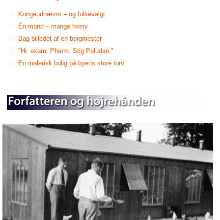
Kongeudnævnt – og folkevalgt
Én mand – mange hverv
Bag billedet af en borgmester
"Hr. exam. Pharm. Stig Paludan."
En malerisk bolig på byens store torv