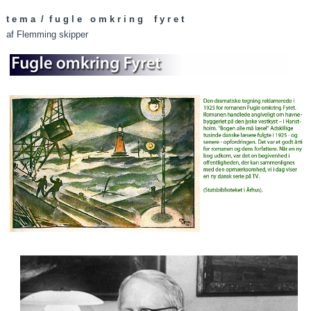
t e m a / f u g l e o m k r i n g f y r e t
af Flemming skipper