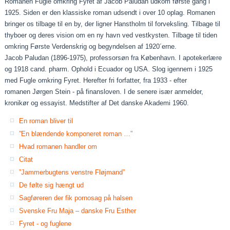
Romanen Fugle omkring Fyret af Jacob Paludan udkom første gang i
1925. Siden er den klassiske roman udsendt i over 10 oplag. Romanen
bringer os tilbage til en by, der ligner Hanstholm til forveksling. Tilbage til
thyboer og deres vision om en ny havn ved vestkysten. Tilbage til tiden
omkring Første Verdenskrig og begyndelsen af 1920´erne.
Jacob Paludan (1896-1975), professorsøn fra København. I apotekerlære
og 1918 cand. pharm. Ophold i Ecuador og USA. Slog igennem i 1925
med Fugle omkring Fyret. Herefter fri forfatter, fra 1933 - efter
romanen Jørgen Stein - på finansloven. I de senere især anmelder,
kronikør og essayist. Medstifter af Det danske Akademi 1960.
En roman bliver til
”En blændende komponeret roman …”
Hvad romanen handler om
Citat
”Jammerbugtens venstre Fløjmand”
De følte sig hængt ud
Sagføreren der fik pornosag på halsen
Svenske Fru Maja – danske Fru Esther
Fyret - og fuglene