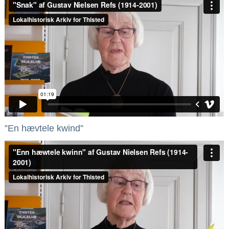
”En hævtele kwind”