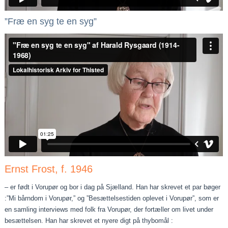
”Fræ en syg te en syg”
Ernst Frost, f. 1946
– er født i Vorupør og bor i dag på Sjælland. Han har skrevet et par bøger
:”Mi bårndom i Vorupør,” og ”Besættelsestiden oplevet i Vorupør”, som er
en samling interviews med folk fra Vorupør, der fortæller om livet under
besættelsen. Han har skrevet et nyere digt på thybomål :