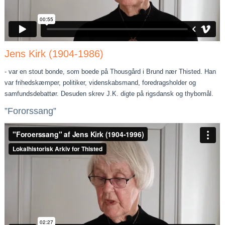
Jens Kirk (1904-1986)
- var en stout bonde, som boede på Thousgård i Brund nær Thisted. Han
var frihedskæmper, politiker, videnskabsmand, foredragsholder og
samfundsdebattør. Desuden skrev J.K. digte på rigsdansk og thybomål.
”Fororssang”