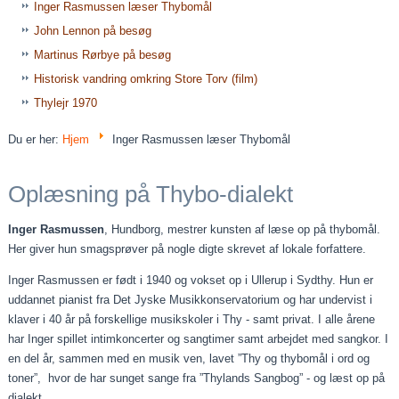
Inger Rasmussen læser Thybomål
John Lennon på besøg
Martinus Rørbye på besøg
Historisk vandring omkring Store Torv (film)
Thylejr 1970
Du er her:
Hjem
Inger Rasmussen læser Thybomål
Oplæsning på Thybo-dialekt
Inger Rasmussen
, Hundborg, mestrer kunsten af læse op på thybomål.
Her giver hun smagsprøver på nogle digte skrevet af lokale forfattere.
Inger Rasmussen er født i 1940 og vokset op i Ullerup i Sydthy. Hun er
uddannet pianist fra Det Jyske Musikkonservatorium og har undervist i
klaver i 40 år på forskellige musikskoler i Thy - samt privat. I alle årene
har Inger spillet intimkoncerter og sangtimer samt arbejdet med sangkor. I
en del år, sammen med en musik ven, lavet ”Thy og thybomål i ord og
toner”, hvor de har sunget sange fra ”Thylands Sangbog” - og læst op på
dialekt.