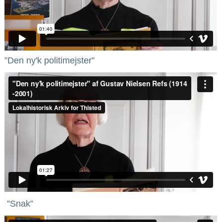
”Den ny'k politimejster”
”Snak”