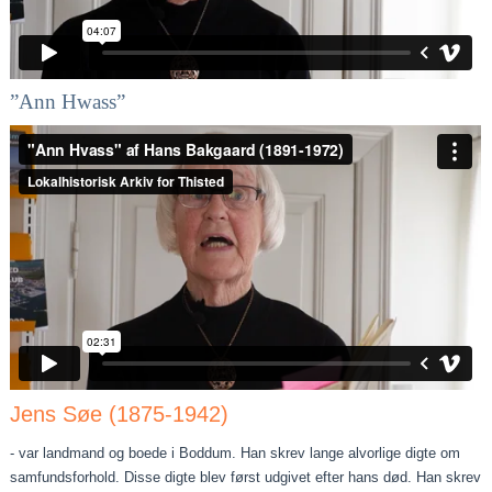
”Ann Hwass”
Jens Søe (1875-1942)
- var landmand og boede i Boddum. Han skrev lange alvorlige digte om
samfundsforhold. Disse digte blev først udgivet efter hans død. Han skrev