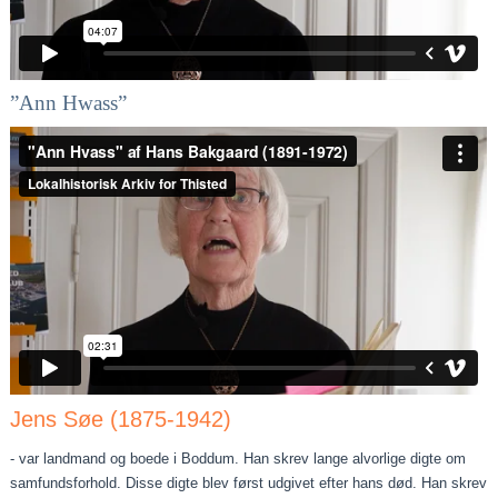
”Ann Hwass”
Jens Søe (1875-1942)
- var landmand og boede i Boddum. Han skrev lange alvorlige digte om
samfundsforhold. Disse digte blev først udgivet efter hans død. Han skrev