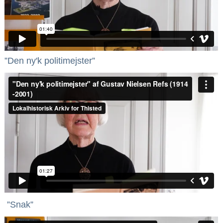
”Den ny'k politimejster”
”Snak”