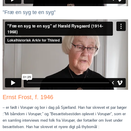
”Fræ en syg te en syg”
Ernst Frost, f. 1946
– er født i Vorupør og bor i dag på Sjælland. Han har skrevet et par bøger
:”Mi bårndom i Vorupør,” og ”Besættelsestiden oplevet i Vorupør”, som er
en samling interviews med folk fra Vorupør, der fortæller om livet under
besættelsen. Han har skrevet et nyere digt på thybomål :