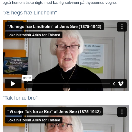
også humoristiske digte med kærlig selvironi på thyboernes vegne.
"Æ hegs fræ Lindholm"
”Tak for æ bro”