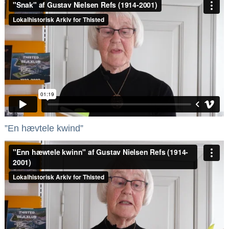
”En hævtele kwind”