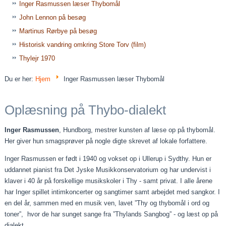
Inger Rasmussen læser Thybomål
John Lennon på besøg
Martinus Rørbye på besøg
Historisk vandring omkring Store Torv (film)
Thylejr 1970
Du er her:
Hjem
Inger Rasmussen læser Thybomål
Oplæsning på Thybo-dialekt
Inger Rasmussen
, Hundborg, mestrer kunsten af læse op på thybomål.
Her giver hun smagsprøver på nogle digte skrevet af lokale forfattere.
Inger Rasmussen er født i 1940 og vokset op i Ullerup i Sydthy. Hun er
uddannet pianist fra Det Jyske Musikkonservatorium og har undervist i
klaver i 40 år på forskellige musikskoler i Thy - samt privat. I alle årene
har Inger spillet intimkoncerter og sangtimer samt arbejdet med sangkor. I
en del år, sammen med en musik ven, lavet ”Thy og thybomål i ord og
toner”, hvor de har sunget sange fra ”Thylands Sangbog” - og læst op på
dialekt.