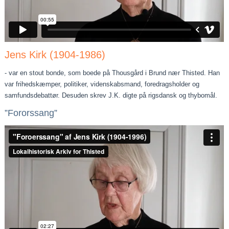
Jens Kirk (1904-1986)
- var en stout bonde, som boede på Thousgård i Brund nær Thisted. Han
var frihedskæmper, politiker, videnskabsmand, foredragsholder og
samfundsdebattør. Desuden skrev J.K. digte på rigsdansk og thybomål.
”Fororssang”